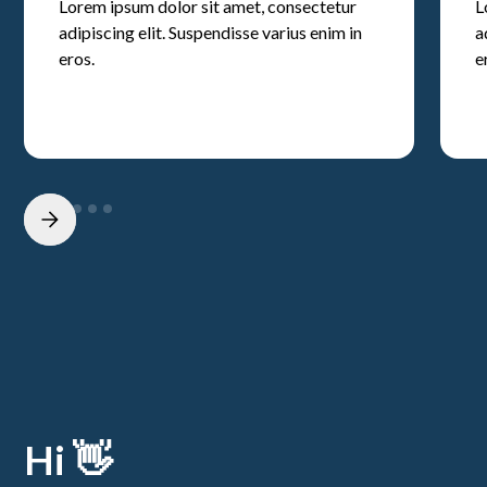
Lorem ipsum dolor sit amet, consectetur
L
adipiscing elit. Suspendisse varius enim in
a
eros.
e
Hi 👋